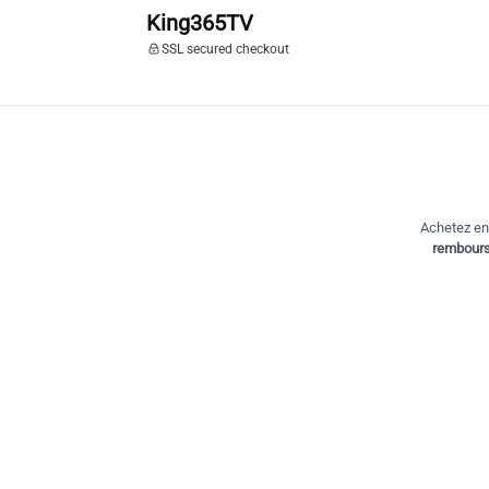
King365TV
SSL secured checkout
Achetez en 
rembours