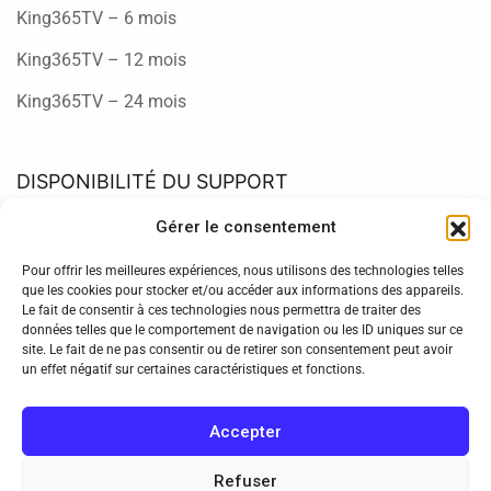
King365TV – 6 mois
King365TV – 12 mois
King365TV – 24 mois
DISPONIBILITÉ DU SUPPORT
Gérer le consentement
Lundi - Dimanche
Disponible 7j/7
Pour offrir les meilleures expériences, nous utilisons des technologies telles
que les cookies pour stocker et/ou accéder aux informations des appareils.
Support WhatsApp
Le fait de consentir à ces technologies nous permettra de traiter des
Nous contacter
données telles que le comportement de navigation ou les ID uniques sur ce
site. Le fait de ne pas consentir ou de retirer son consentement peut avoir
un effet négatif sur certaines caractéristiques et fonctions.
Support E-mail
Nous écrire
Accepter
Refuser