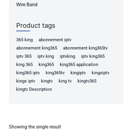
Wire Band
Product tags
365 king
abonnement iptv
abonnement king365
abonnement king365tv
iptv 365
iptv king
iptvking
iptv king365
king 365
king365
king365 application
king365 iptv
king365tv
kingiptv
kingsiptv
kings iptv
kingtv
king tv
kingtv365
kingtv Description
Showing the single result